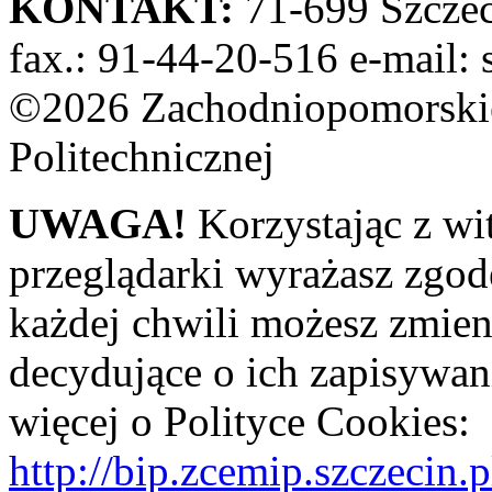
KONTAKT:
71-699 Szczeci
fax.: 91-44-20-516 e-mail: 
©2026 Zachodniopomorskie
Politechnicznej
UWAGA!
Korzystając z wi
przeglądarki wyrażasz zgod
każdej chwili możesz zmien
decydujące o ich zapisywani
więcej o Polityce Cookies:
http://bip.zcemip.szczeci