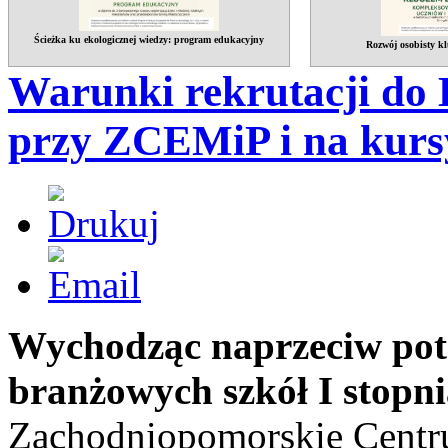
Ścieżka ku ekologicznej wiedzy: program edukacyjny
Rozwój osobisty kl
Warunki rekrutacji do 
przy ZCEMiP i na kursy
Wychodząc naprzeciw po
branżowych szkół I stopn
Zachodniopomorskie Centru