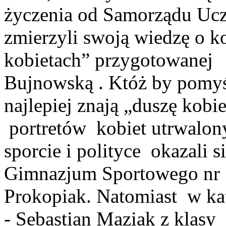
życzenia od Samorządu Uc
zmierzyli swoją wiedzę o k
kobietach” przygotowanej 
Bujnowską . Któż by pomyśl
najlepiej znają „duszę kobi
portretów
kobiet utrwalo
sporcie i polityce
okazali s
Gimnazjum Sportowego nr 1
Prokopiak. Natomiast w ka
- Sebastian Maziak z klas