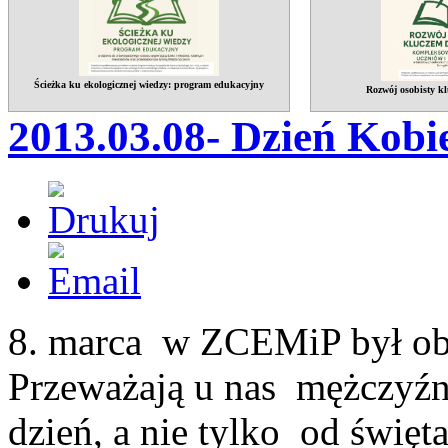
Ścieżka ku ekologicznej wiedzy: program edukacyjny
Rozwój osobisty kl
2013.03.08- Dzień Kobie
8. marca w ZCEMiP był o
Przeważają u nas
mężczyźni
dzień, a nie tylko
od święta