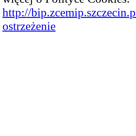
http://bip.zcemip.szczeci
ostrzeżenie