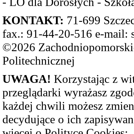
- LO dla Dorosłych - Szkoła
KONTAKT:
71-699 Szczeci
fax.: 91-44-20-516 e-mail: 
©2026 Zachodniopomorskie
Politechnicznej
UWAGA!
Korzystając z wi
przeglądarki wyrażasz zgod
każdej chwili możesz zmien
decydujące o ich zapisywani
więcej o Polityce Cookies: